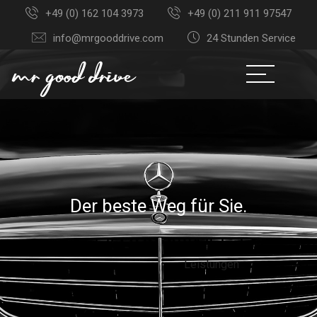
+49 (0) 162 104 3973
+49 (0) 211 911 97547
info@mrgooddrive.com
24 Stunden Service
D
e
r
b
e
s
t
e
W
e
g
f
ü
r
S
i
e
.
Leistungen